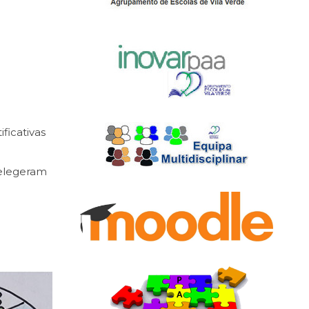
ficativas
 elegeram