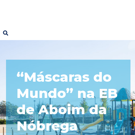
“Máscaras do
Mundo” na EB
de Aboim da
Nóbrega