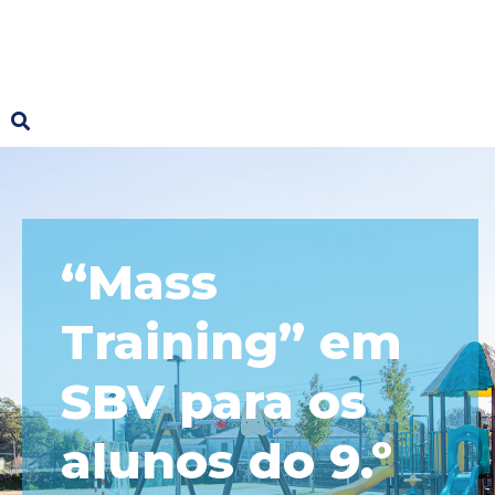
“Mass
Training” em
SBV para os
alunos do 9.º