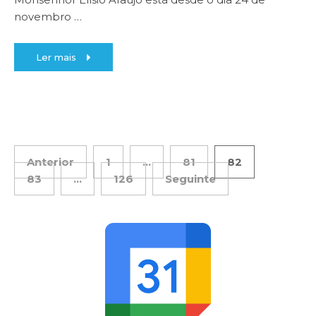
novembro
…
Ler mais
Anterior
1
…
81
82
83
…
126
Seguinte