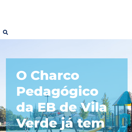
O Charco
Pedagógico
da EB de Vila
Verde já tem