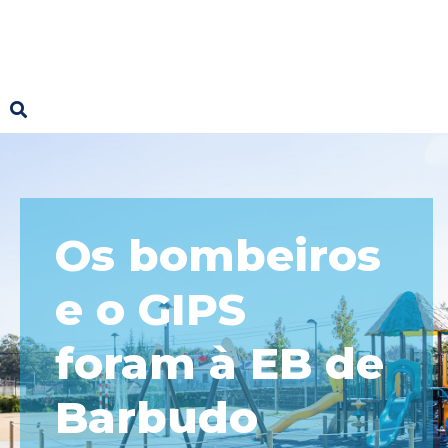
Os bombeiros
e o GIPS
foram à EB de
Barbudo