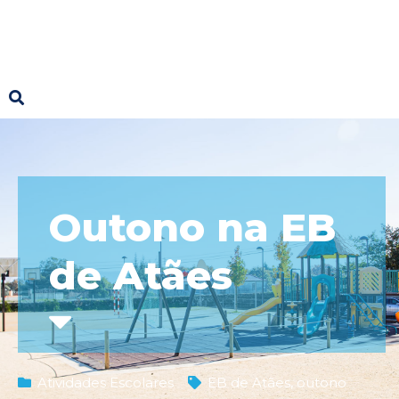
Outono na EB
de Atães
Atividades Escolares
EB de Atães
,
outono