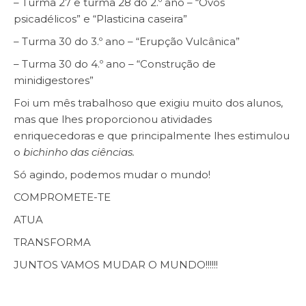
– Turma 27 e turma 28 do 2.º ano – “Ovos
psicadélicos” e “Plasticina caseira”
– Turma 30 do 3.º ano – “Erupção Vulcânica”
– Turma 30 do 4.º ano – “Construção de
minidigestores”
Foi um mês trabalhoso que exigiu muito dos alunos,
mas que lhes proporcionou atividades
enriquecedoras e que principalmente lhes estimulou
o
bichinho das ciências.
Só agindo, podemos mudar o mundo!
COMPROMETE-TE
ATUA
TRANSFORMA
JUNTOS VAMOS MUDAR O MUNDO!!!!!!