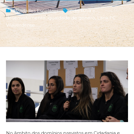
Atividades Escolares
cidadania e
desenvolvimento
,
igualdade de género
,
Länk FC
Vilaverdense
No âmbito dos domínios previstos em Cidadania e