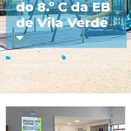
do 8.º C da EB
de Vila Verde
Atividades Escolares
cidadania e
desenvolvimento
,
EBVV
,
eco-escolas
,
palestra
,
reciclagem