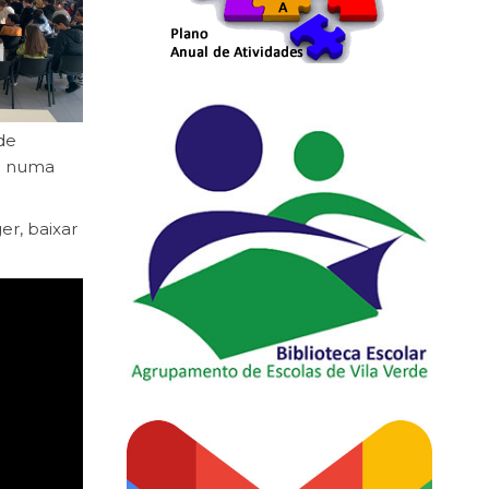
de
do numa
r, baixar