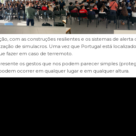
o, com as construções resilientes e os sistemas de alerta 
alização de simulacros. Uma vez que Portugal está localiza
que fazer em caso de terremoto.
resente os gestos que nos podem parecer simples (protege
s podem ocorrer em qualquer lugar e em qualquer altura.