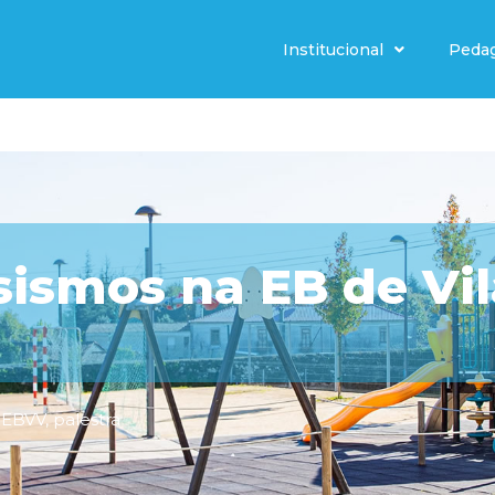
Institucional
Peda
sismos na EB de Vi
,
EBVV
,
palestra