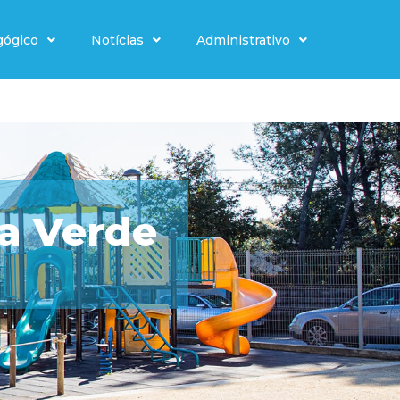
gógico
Notícias
Administrativo
la Verde