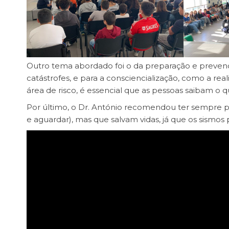
Outro tema abordado foi o da preparação e prevençã
catástrofes, e para a consciencialização, como a re
área de risco, é essencial que as pessoas saibam o 
Por último, o Dr. António recomendou ter sempre p
e aguardar), mas que salvam vidas, já que os sismo