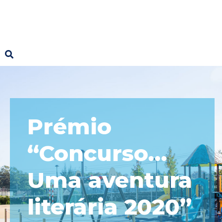
Prémio
“Concurso…
Uma aventura
literária 2020”