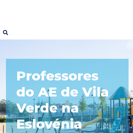
Professores
do AE de Vila
Verde na
Eslovénia