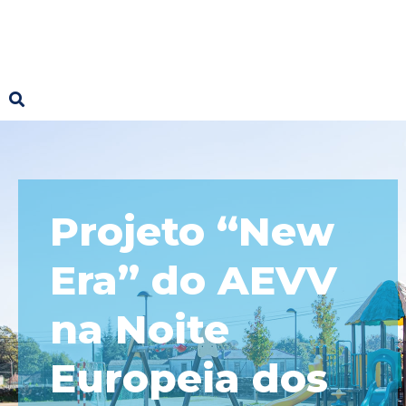
Projeto “New
Era” do AEVV
na Noite
Europeia dos