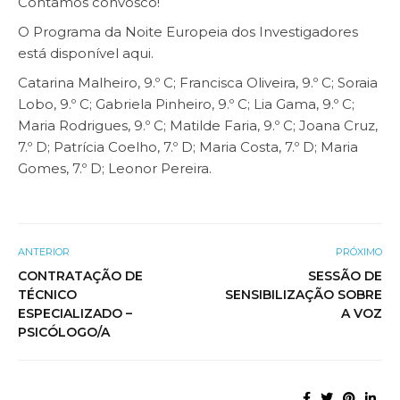
Contamos convosco!
O Programa da Noite Europeia dos Investigadores
está disponível
aqui
.
Catarina Malheiro, 9.º C; Francisca Oliveira, 9.º C; Soraia
Lobo, 9.º C; Gabriela Pinheiro, 9.º C; Lia Gama, 9.º C;
Maria Rodrigues, 9.º C; Matilde Faria, 9.º C; Joana Cruz,
7.º D; Patrícia Coelho, 7.º D; Maria Costa, 7.º D; Maria
Gomes, 7.º D; Leonor Pereira.
ANTERIOR
PRÓXIMO
CONTRATAÇÃO DE
SESSÃO DE
TÉCNICO
SENSIBILIZAÇÃO SOBRE
ESPECIALIZADO –
A VOZ
PSICÓLOGO/A