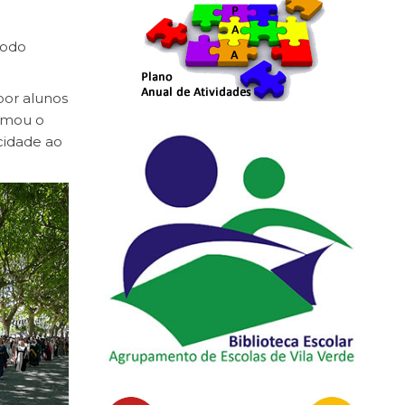
íodo
 por alunos
nimou o
cidade ao