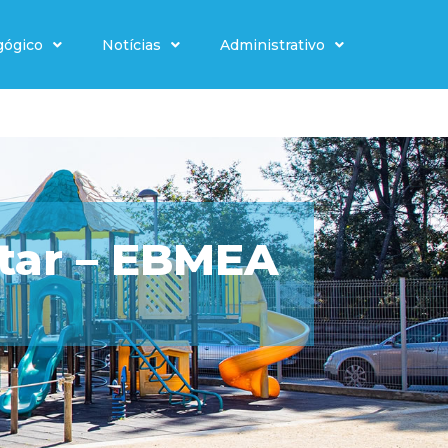
gógico
Notícias
Administrativo
tar – EBMEA