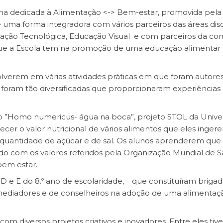
na dedicada à Alimentação <-> Bem-estar, promovida pela
 uma forma integradora com vários parceiros das áreas disc
cação Tecnológica, Educação Visual e com parceiros da co
que a Escola tem na promoção de uma educação alimentar 
lverem em várias atividades práticas em que foram autores
es foram tão diversificadas que proporcionaram experiências
up ”Homo numericus- água na boca”, projeto STOL da Unive
ecer o valor nutricional de vários alimentos que eles inger
quantidade de açúcar e de sal. Os alunos aprenderem que
o com os valores referidos pela Organização Mundial de S
bem estar.
, D e E do 8.º ano de escolaridade, que constituíram brigad
ediadores e de conselheiros na adoção de uma alimentaç
om diversos projetos criativos e inovadores. Entre eles ti