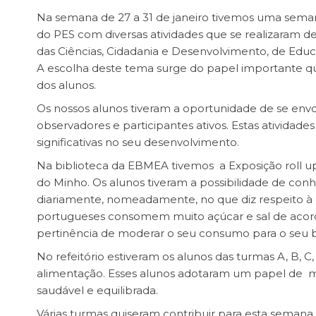
Na semana de 27 a 31 de janeiro tivemos uma sema
do PES com diversas atividades que se realizaram de
das Ciências, Cidadania e Desenvolvimento, de Edu
A escolha deste tema surge do papel importante 
dos alunos.
Os nossos alunos tiveram a oportunidade de se envo
observadores e participantes ativos. Estas atividad
significativas no seu desenvolvimento.
Na biblioteca da EBMEA tivemos a Exposição roll 
do Minho. Os alunos tiveram a possibilidade de conh
diariamente, nomeadamente, no que diz respeito à 
portugueses consomem muito açúcar e sal de acord
pertinência de moderar o seu consumo para o seu 
No refeitório estiveram os alunos das turmas A, B, C
alimentação. Esses alunos adotaram um papel de m
saudável e equilibrada.
Várias turmas quiseram contribuir para esta semana c