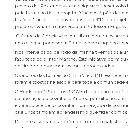
projeto do “Poster do sistema digestivo” desenvolvid
pela turma do 8ºE; o projeto “Chá das 2, pão-de-ló c
histórias” ambos desenvolvidos pelo 9ºD; e o projet
projetos tiveram a supervisão da Professora Eugénia
O Clube da Ciência Viva contribuiu com duas ativid
nossa língua pode sentir?” que tiveram lugar no Esp
Nos intervalos do período da manhã tivemos os alunos
facultada pelo Inter Marche. Esta iniciativa permit
detrimento dos alimentos muito processados.
Os alunos das turmas do 5ºB, 5ºC e o 6ºB realizaram 
foram expostos na escola para toda a comunidade es
O Workshop “ Produtos PROVE da horta ao prato” d
colaboração da cozinheira Andrea permitiu aos alu
e da época e de os cozinhar com a ajuda da cozinhe
os alunos também aprenderam o que fazer com os r
Durante a semana também decorreram palestras sobr