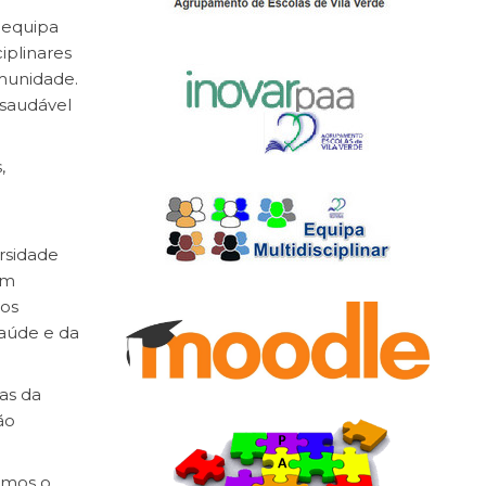
 equipa
iplinares
munidade.
saudável
,
rsidade
em
 os
aúde e da
as da
ão
vemos o