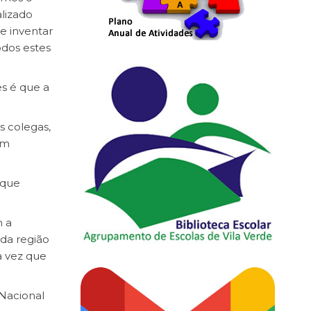
alizado
de inventar
odos estes
es é que a
s colegas,
em
 que
m a
da região
a vez que
Nacional