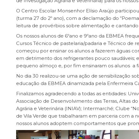
de Investigação Agrária e Veterinária) para os noss
O Centro Escolar Monsenhor Elísio Araújo partici
(turma 27 do 2º ano), com a declamação do “Poema 
leitura de provérbios sobre alimentação e cantando 
Os nossos alunos de 6ºano e 9ºano da EBMEA frequ
Cursos Técnico de pastelaria/padaria e Técnico de re
começou por ensinar os alunos a fazerem águas co
em detrimento dos refrigerantes pouco saudáveis; e
pequeno almoço e, por fim ensinaram os alunos a faz
No dia 30 realizou-se uma ação de sensibilização s
educação da EBMEA dinamizada pela Enfermeira Cat
Finalizamos agradecendo a todas as entidades: Univ
Associação de Desenvolvimento das Terras, Altas d
Agrária e Veterinária (INIAV); Intermarché; Clube “
de Vila Verde que trabalharam em parceria com a n
nossos alunos adoptem comportamentos que prom