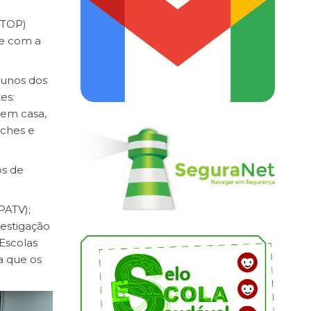
(TOP)
 e com a
lunos dos
es:
 em casa,
nches e
os de
PATV);
vestigação
 Escolas
a que os