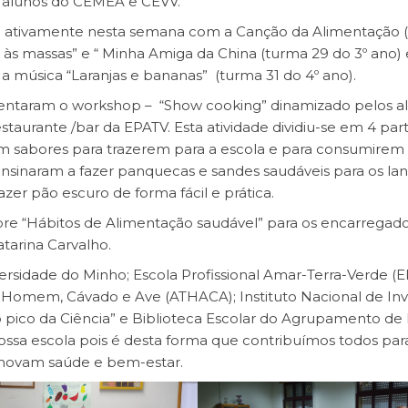
os alunos do CEMEA e CEVV.
pou ativamente nesta semana com a Canção da Alimentação 
às massas” e “ Minha Amiga da China (turma 29 do 3º ano)
a música “Laranjas e bananas” (turma 31 do 4º ano).
entaram o workshop – “Show cooking” dinamizado pelos a
staurante /bar da EPATV. Esta atividade dividiu-se em 4 part
m sabores para trazerem para a escola e para consumirem
nsinaram a fazer panquecas e sandes saudáveis para os la
er pão escuro de forma fácil e prática.
obre “Hábitos de Alimentação saudável” para os encarregad
arina Carvalho.
ersidade do Minho; Escola Profissional Amar-Terra-Verde (E
o Homem, Cávado e Ave (ATHACA); Instituto Nacional de In
No pico da Ciência” e Biblioteca Escolar do Agrupamento de
ossa escola pois é desta forma que contribuímos todos par
ovam saúde e bem-estar.