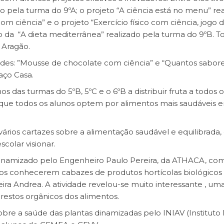
o pela turma do 9ºA; o projeto “A ciência está no menu” re
om ciência” e o projeto “Exercício físico com ciência, jogo 
o da “A dieta mediterrânea” realizado pela turma do 9ºB. T
 Aragão.
ades: ”Mousse de chocolate com ciência” e “Quantos sabor
aço Casa.
 das turmas do 5ºB, 5ºC e o 6ºB a distribuir fruta a todos o
iu que todos os alunos optem por alimentos mais saudáveis 
vários cartazes sobre a alimentação saudável e equilibrada,
colar visionar.
inamizado pelo Engenheiro Paulo Pereira, da ATHACA, co
nos conhecerem cabazes de produtos hortícolas biológicos 
ira Andrea. A atividade revelou-se muito interessante , um
estos orgânicos dos alimentos.
e a saúde das plantas dinamizadas pelo INIAV (Instituto 