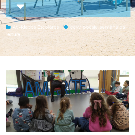
Atividades Escolares
cevv
,
poesia
,
semana da
leitura