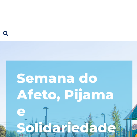
Semana do
Afeto, Pijama
e
Solidariedade