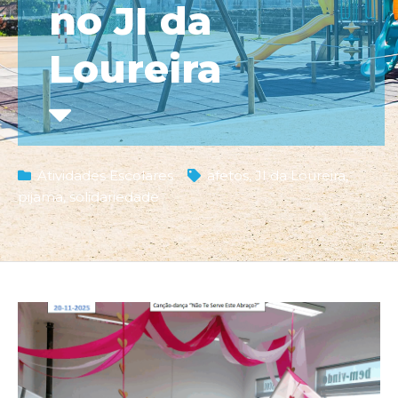
no JI da
Loureira
Atividades Escolares
afetos
,
JI da Loureira
,
pijama
,
solidariedade