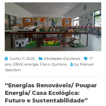
Junho 11, 2025
Atividades Escolares
7.º
ano
,
EBVV
,
energia
,
Físico-Química
by
Manuel
Valentim
“Energias Renováveis/ Poupar
Energia/ Casa Ecológica:
Futuro e Sustentabilidade”