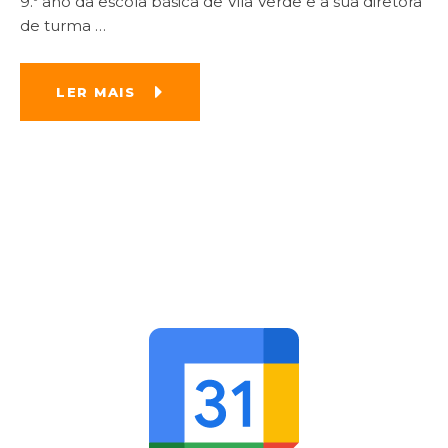
9.º ano da escola básica de Vila Verde e a sua diretora
de turma
…
LER MAIS