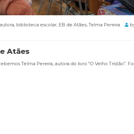
autora
,
biblioteca escolar
,
EB de Atães
,
Telma Pereira
b
de Atães
bemos Telma Pereira, autora do livro “O Velho Tristão”. F