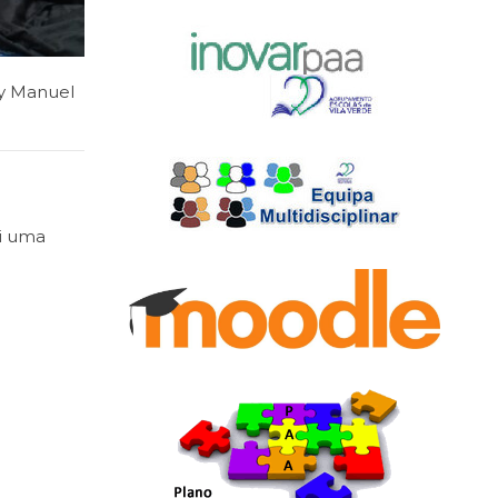
y
Manuel
oi uma