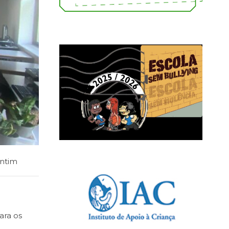
ntim
ara os