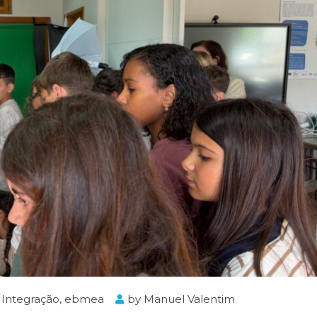
 Integração
,
ebmea
by
Manuel Valentim