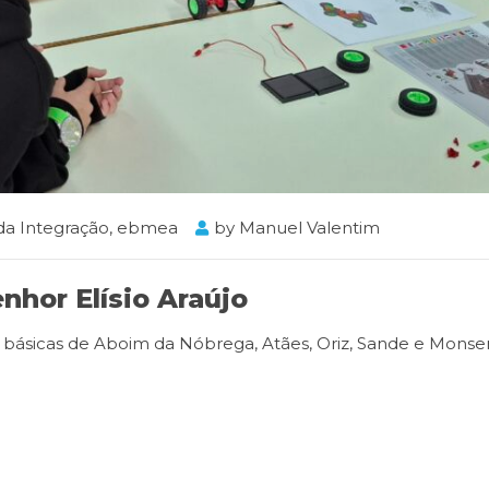
da Integração
,
ebmea
by
Manuel Valentim
nhor Elísio Araújo
s básicas de Aboim da Nóbrega, Atães, Oriz, Sande e Monsen