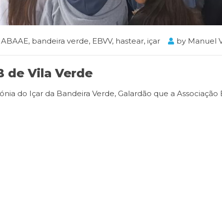
ABAAE
,
bandeira verde
,
EBVV
,
hastear
,
içar
by
Manuel V
 de Vila Verde
ónia do Içar da Bandeira Verde, Galardão que a Associação