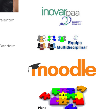
alentim
 Bandeira