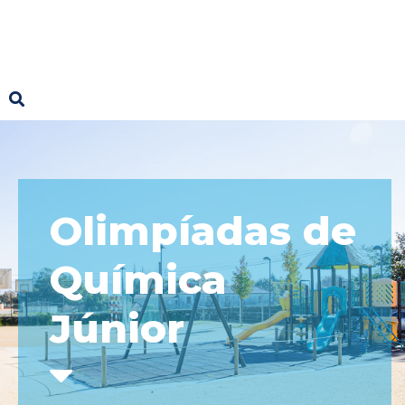
Olimpíadas de
Química
Júnior