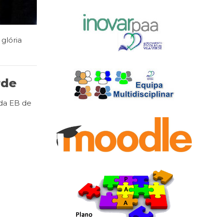
 glória
rde
 da EB de