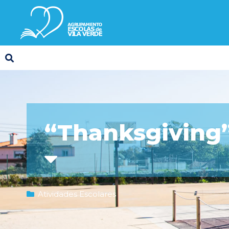
“Thanksgiving”
Atividades Escolares