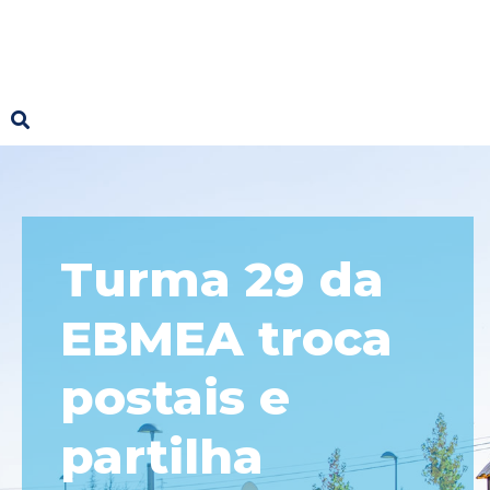
Turma 29 da
EBMEA troca
postais e
partilha