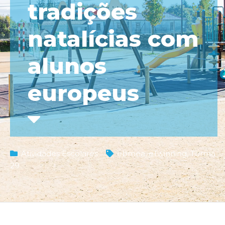
tradições
natalícias com
alunos
europeus
Atividades Escolares
ebmea
,
eTwinning
,
Turma
29