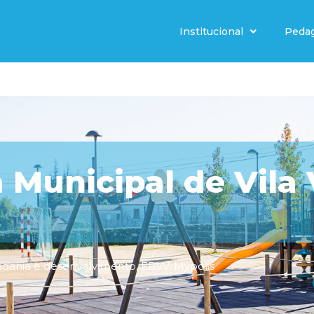
Institucional
Peda
 Municipal de Vila
adania e desenvolvimento
,
EBVV
,
Mypolis