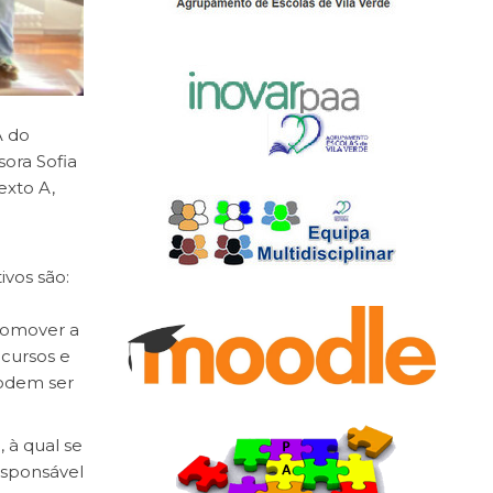
A do
sora Sofia
exto A,
ivos são:
promover a
ecursos e
podem ser
 à qual se
esponsável