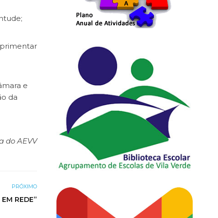
entude;
mprimentar
âmara e
ão da
ia do AEVV
PRÓXIMO
 EM REDE”