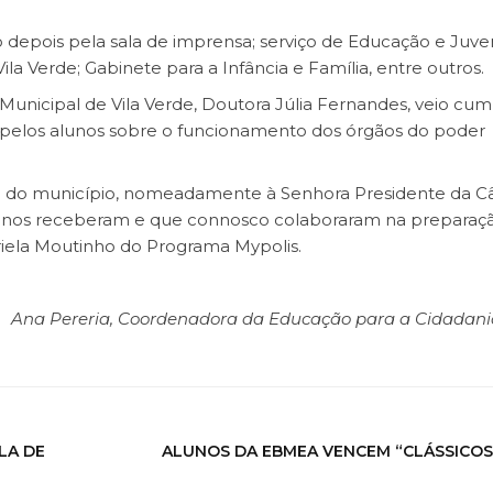
do depois pela sala de imprensa; serviço de Educação e Juv
la Verde; Gabinete para a Infância e Família, entre outros.
a Municipal de Vila Verde, Doutora Júlia Fernandes, veio cu
 pelos alunos sobre o funcionamento dos órgãos do poder
e do município, nomeadamente à Senhora Presidente da C
e nos receberam e que connosco colaboraram na preparaç
riela Moutinho do Programa Mypolis.
Ana Pereria, Coordenadora da Educação para a Cidadan
LA DE
ALUNOS DA EBMEA VENCEM “CLÁSSICOS