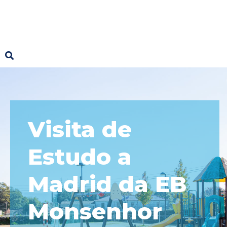
Visita de
Estudo a
Madrid da EB
Monsenhor