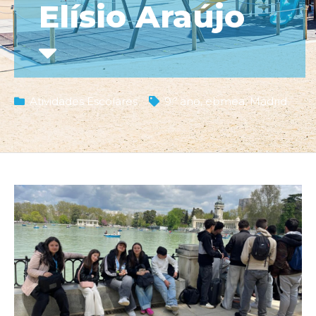
Elísio Araújo
Atividades Escolares
9.º ano
,
ebmea
,
Madrid