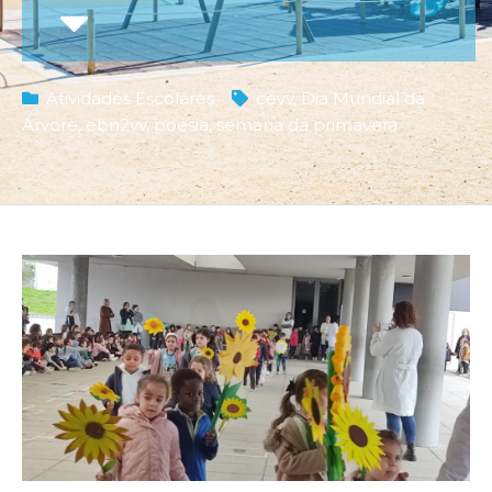
Atividades Escolares
cevv
,
Dia Mundial da
Árvore
,
ebn2vv
,
poesia
,
semana da primavera