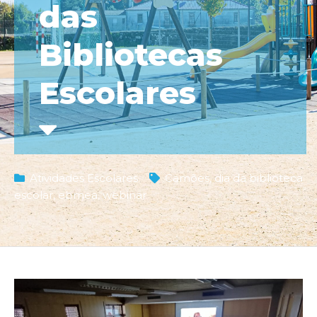
das
Bibliotecas
Escolares
Atividades Escolares
Camões
,
dia da biblioteca
escolar
,
ebmea
,
webinar