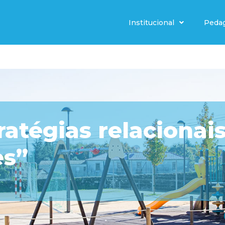
Institucional
Peda
atégias relacionai
es”