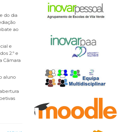
e do dia
ediação
mbate ao
cial e
os 2.º e
da Câmara
o aluno
a
 abertura
petivas