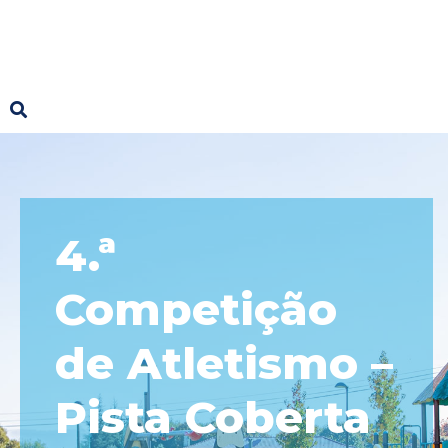
4.ª
Competição
de Atletismo –
Pista Coberta