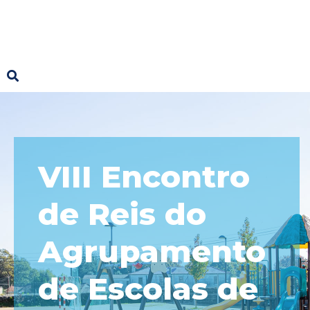
VIII Encontro
de Reis do
Agrupamento
de Escolas de