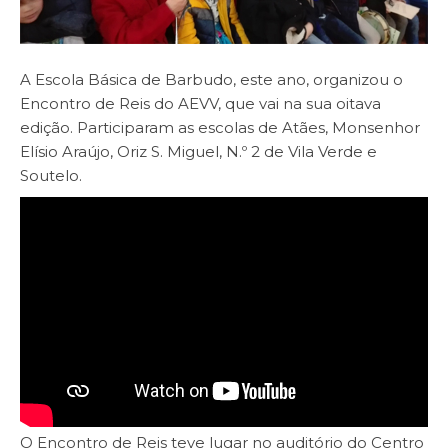
A Escola Básica de Barbudo, este ano, organizou o
Encontro de Reis do AEVV, que vai na sua oitava
edição. Participaram as escolas de Atães, Monsenhor
Elísio Araújo, Oriz S. Miguel, N.º 2 de Vila Verde e
Soutelo.
O Encontro de Reis teve lugar no auditório do Centro