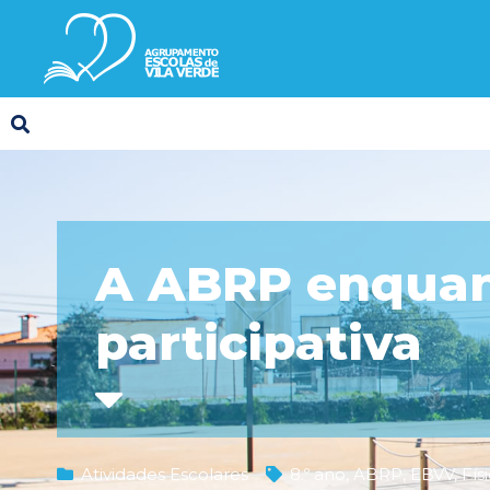
A ABRP enquant
participativa
Atividades Escolares
8.º ano
,
ABRP
,
EBVV
,
Fís