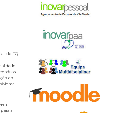
las de FQ
odalidade
 cenários
ução do
problema
agem
 para a