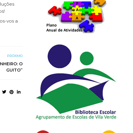
oluções
os!
os-vos a
PRÓXIMO
NHEIRO: O
GUITO”