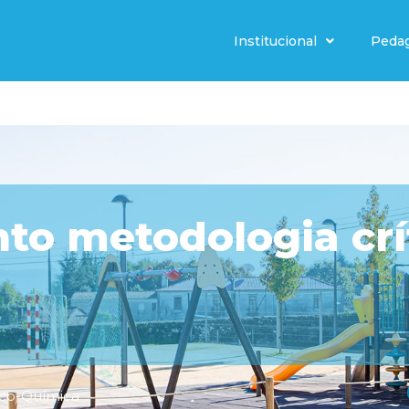
Institucional
Peda
o metodologia crít
ico-Química