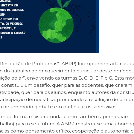
 Resolução de Problemas” (ABRP) foi implementada nas au
to do trabalho de enriquecimento curricular deste período,
ção do ar”, envolvendo as turmas B, C, D, E, F e G. Esta m
 constituiu um desafio, quer para as docentes, que criaram
iatividade, quer para os alunos, enquanto autores da constr
articipação democrática, procurando a resolução de um 
ra de um modo global e em particular os seres vivos.
veram de forma mais profunda, como também aprimoraram
 trabalho) para o seu futuro. A ABRP mostrou-se uma abord
cias como pensamento crítico, cooperação e autonomia e