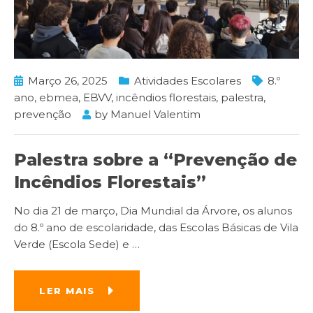
Março 26, 2025
Atividades Escolares
8.º
ano
,
ebmea
,
EBVV
,
incêndios florestais
,
palestra
,
prevenção
by
Manuel Valentim
Palestra sobre a “Prevenção de
Incêndios Florestais”
No dia 21 de março, Dia Mundial da Árvore, os alunos
do 8.º ano de escolaridade, das Escolas Básicas de Vila
Verde (Escola Sede) e
…
LER MAIS