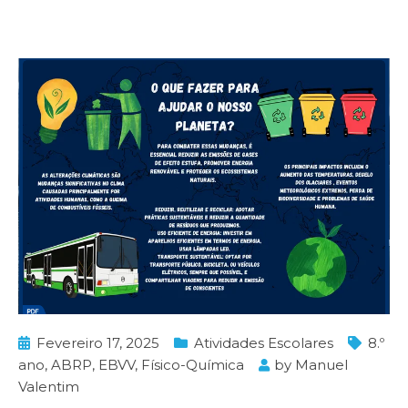
Fevereiro 17, 2025
Atividades Escolares
8.º
ano
,
ABRP
,
EBVV
,
Físico-Química
by
Manuel
Valentim