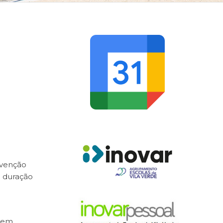
evenção
a duração
evem