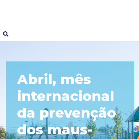
Abril, mês
internacional
da prevenção
dos maus-