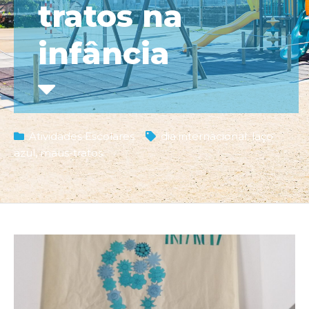
tratos na
infância
Atividades Escolares
dia internacional
,
laço
azul
,
maus-tratos