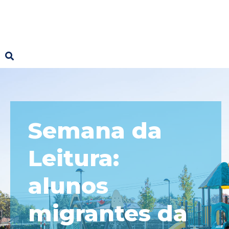
Semana da
Leitura:
alunos
migrantes da