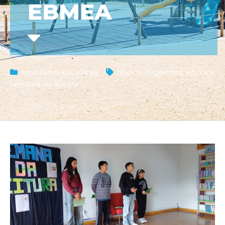
EBMEA
Atividades Escolares
alunos migrantes
,
ebmea
,
semana da leitura