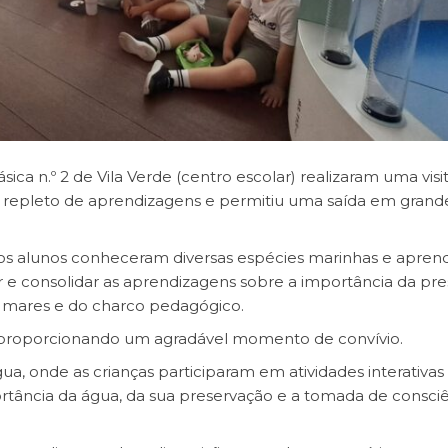
sica n.º 2 de Vila Verde (centro escolar) realizaram uma visi
a repleto de aprendizagens e permitiu uma saída em gran
os alunos conheceram diversas espécies marinhas e apre
r e consolidar as aprendizagens sobre a importância da pr
os, mares e do charco pedagógico.
 proporcionando um agradável momento de convívio.
gua, onde as crianças participaram em atividades interativas
tância da água, da sua preservação e a tomada de consciê