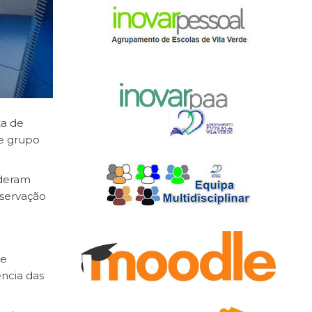
ta de
de grupo
nderam
eservação
 e
ncia das