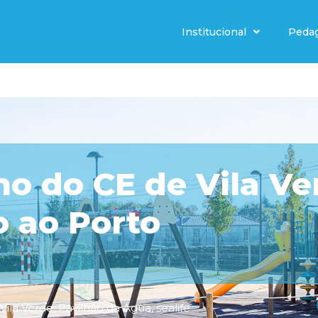
Institucional
Peda
no do CE de Vila Ve
o ao Porto
 Vila Verde
,
Pavilhão da Água
,
sealife