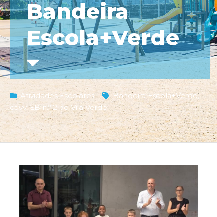
Bandeira
Escola+Verde
Atividades Escolares
Bandeira Escola+Verde
,
cevv
,
EB n.º 2 de Vila Verde