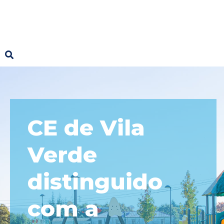
CE de Vila
Verde
distinguido
com a