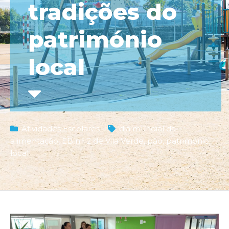
tradições do
património
local
Atividades Escolares
dia mundial da
alimentação
,
EB n.º 2 de Vila Verde
,
pão
,
património
local