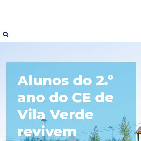
Alunos do 2.º
ano do CE de
Vila Verde
revivem