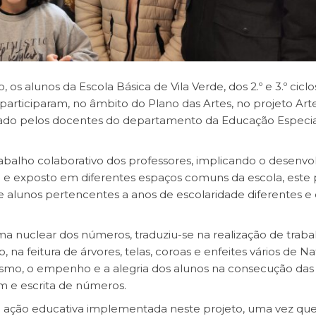
os alunos da Escola Básica de Vila Verde, dos 2.º e 3.º ciclo
participaram, no âmbito do Plano das Artes, no projeto Art
mizado pelos docentes do departamento da Educação Especi
trabalho colaborativo dos professores, implicando o desenv
o e exposto em diferentes espaços comuns da escola, este 
e alunos pertencentes a anos de escolaridade diferentes 
ema nuclear dos números, traduziu-se na realização de traba
 na feitura de árvores, telas, coroas e enfeites vários de Na
asmo, o empenho e a alegria dos alunos na consecução das
em e escrita de números.
 a ação educativa implementada neste projeto, uma vez qu