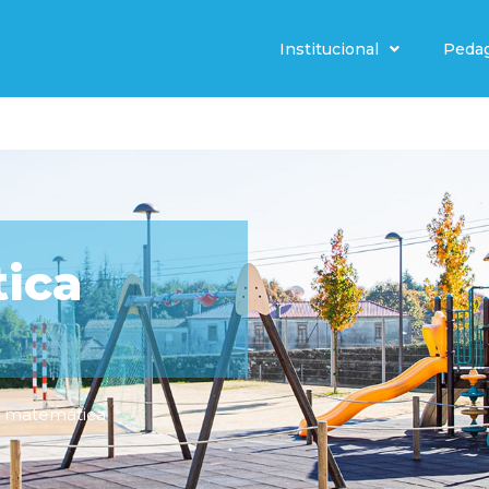
Institucional
Peda
ica
,
matemática