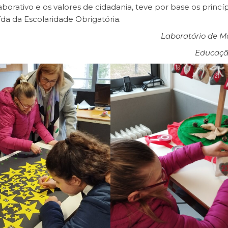
aborativo e os valores de cidadania, teve por base os princíp
s à Saída da Escolaridade Obrigatória.
Laboratório de 
Educaçã