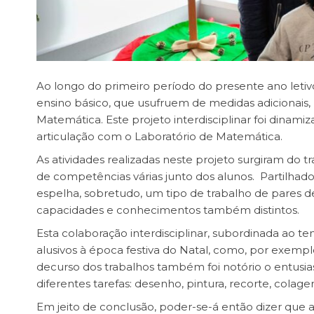
Ao longo do primeiro período do presente ano letivo, 
ensino básico, que usufruem de medidas adicionais, 
Matemática. Este projeto interdisciplinar foi dina
articulação com o Laboratório de Matemática.
As atividades realizadas neste projeto surgiram do 
de competências várias junto dos alunos. Partilhad
espelha, sobretudo, um tipo de trabalho de pares d
capacidades e conhecimentos também distintos.
Esta colaboração interdisciplinar, subordinada ao t
alusivos à época festiva do Natal, como, por exemplo,
decurso dos trabalhos também foi notório o entusi
diferentes tarefas: desenho, pintura, recorte, colag
Em jeito de conclusão, poder-se-á então dizer que