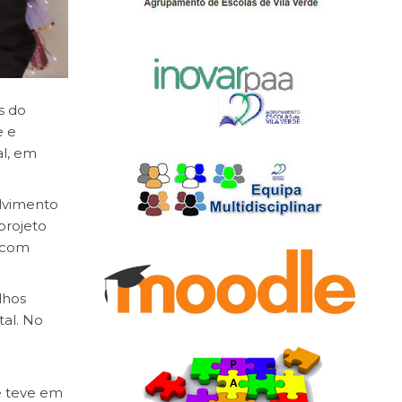
s do
e e
al, em
olvimento
projeto
e com
lhos
tal. No
e teve em