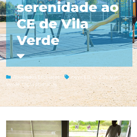
serenidade ao
CE de Vila
Verde
Atividades Escolares
cevv
,
EB n.º 2 de Vila
Verde
,
taças tibetanas