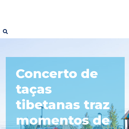
Concerto de
taças
tibetanas traz
momentos de