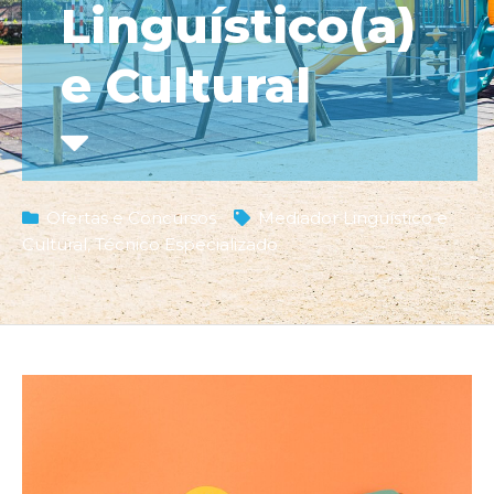
Linguístico(a)
e Cultural
Ofertas e Concursos
Mediador Linguístico e
Cultural
,
Técnico Especializado