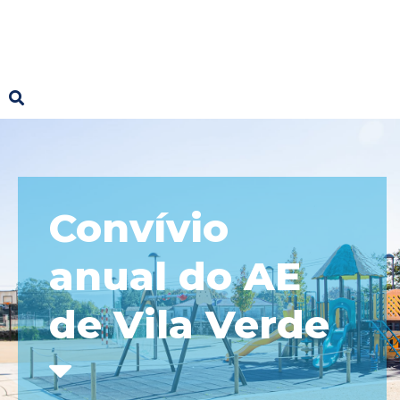
Convívio
anual do AE
de Vila Verde