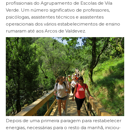
profissionais do Agrupamento de Escolas de Vila
Verde. Um número significativo de professores,
psicólogas, assistentes técnicos e assistentes
operacionais dos vários estabelecimentos de ensino
rumaram até aos Arcos de Valdevez.
Depois de uma primeira paragem para restabelecer
energias, necessárias para o resto da manhã, iniciou-