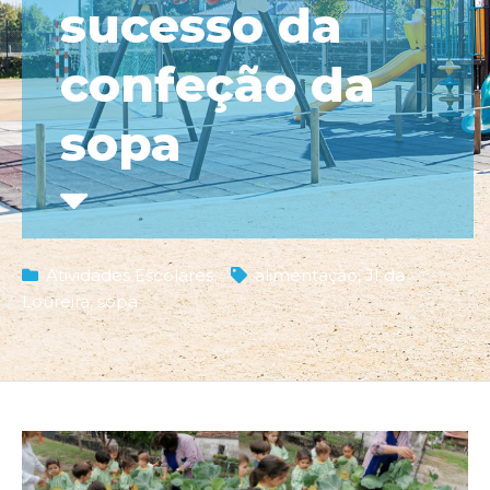
sucesso da
confeção da
sopa
Atividades Escolares
alimentação
,
JI da
Loureira
,
sopa