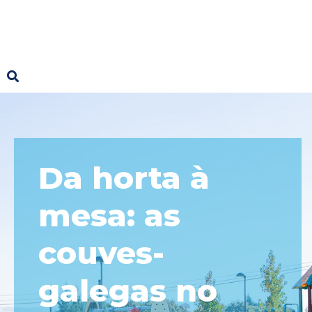
Da horta à
mesa: as
couves-
galegas no