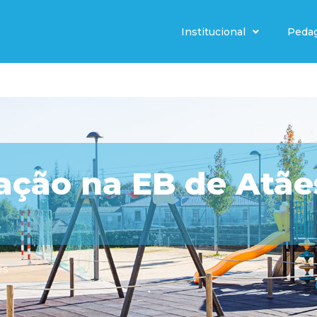
Institucional
Peda
ação na EB de Atãe
es