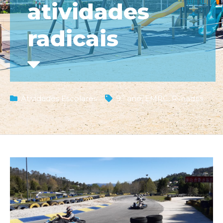
atividades
radicais
Atividades Escolares
9.º ano
,
EMRC
,
Rilhadas