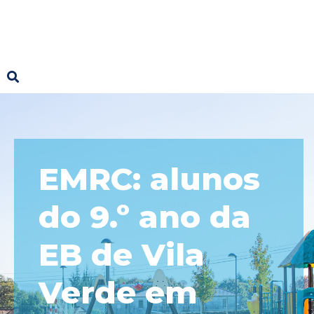
EMRC: alunos
do 9.º ano da
EB de Vila
Verde em