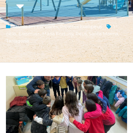
Atividades Escolares
,
Projetos Europeus
1.º
ciclo
,
Erasmus+
,
Marià Fortuny
,
Reus
,
Santa Marina
,
Tarragona