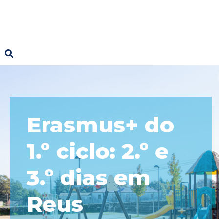
Erasmus+ do
1.º ciclo: 2.º e
3.º dias em
Reus